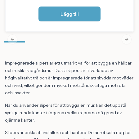
Lägg till
Previous slide
Next s
Impregnerade slipers är ett utmärkt val för att bygga en hållbar
och rustik trädgårdsmur. Dessa slipers är tillverkade av
högkvalitativt trä och är impregnerade för att skydda mot väder
och vind, vilket gör dem mycket motståndskraftiga mot röta
och insekter.
När du använder slipers för att bygga en mur, kan det uppstå
synliga runda kanter i fogarna mellan sliprarna på grund av
ojämna kanter.
Slipers är enkla att installera och hantera. De är robusta nog för