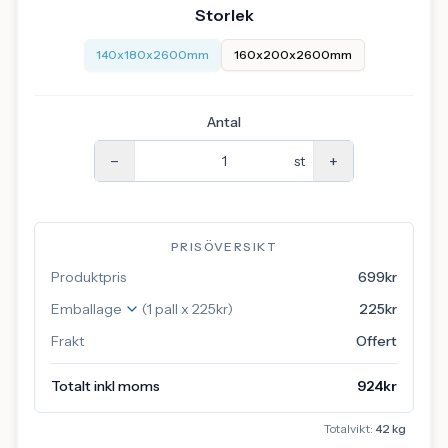
Storlek
140x180x2600mm
160x200x2600mm
Antal
−
+
st
PRISÖVERSIKT
Produktpris
699
kr
Emballage
(1 pall x 225kr)
225
kr
Frakt
Offert
Totalt inkl moms
924
kr
Totalvikt:
42
kg