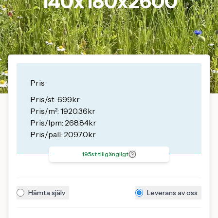
140x180x2600
Pris
Pris/st: 699kr
Pris/m²: 1920.36kr
Pris/lpm: 268.84kr
Pris/pall: 20970kr
195st tillgängligt
Hämta själv
Leverans av oss