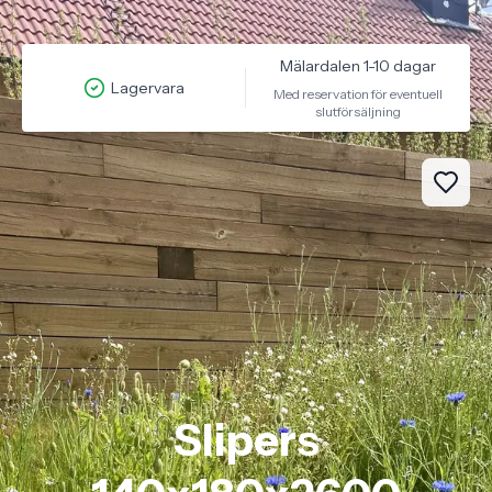
Mälardalen 1-10 dagar
Lagervara
Med reservation för eventuell
slutförsäljning
Slipers