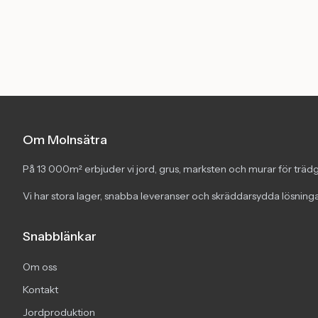
Om Molnsätra
På 13 000m² erbjuder vi jord, grus, marksten och murar för trädg
Vi har stora lager, snabba leveranser och skräddarsydda lösningar
Snabblänkar
Om oss
Kontakt
Jordproduktion